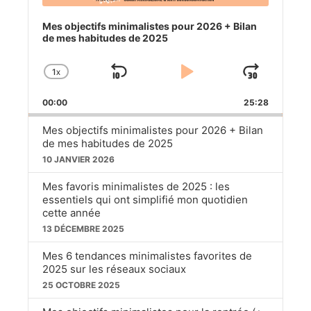
Mes objectifs minimalistes pour 2026 + Bilan
de mes habitudes de 2025
1
X
SKIP
PLAY
JUM
CHANGE
PLAYBACK
BACKWARD
PAUSE
FOR
00:00
RATE
25:28
Mes objectifs minimalistes pour 2026 + Bilan
de mes habitudes de 2025
10 JANVIER 2026
Mes favoris minimalistes de 2025 : les
essentiels qui ont simplifié mon quotidien
cette année
13 DÉCEMBRE 2025
Mes 6 tendances minimalistes favorites de
2025 sur les réseaux sociaux
25 OCTOBRE 2025