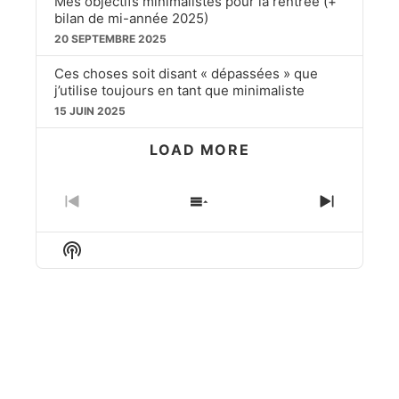
Mes objectifs minimalistes pour la rentrée (+
bilan de mi-année 2025)
20 SEPTEMBRE 2025
Ces choses soit disant « dépassées » que
j’utilise toujours en tant que minimaliste
15 JUIN 2025
LOAD MORE
PREVIOUS
SHOW
NEXT
EPISODE
EPISODES
EPISO
LIST
Show
Podcast
Information