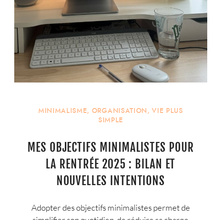
MINIMALISME
,
ORGANISATION
,
VIE PLUS
SIMPLE
MES OBJECTIFS MINIMALISTES POUR
LA RENTRÉE 2025 : BILAN ET
NOUVELLES INTENTIONS
Adopter des objectifs minimalistes permet de
simplifier son quotidien, de réduire sa charge