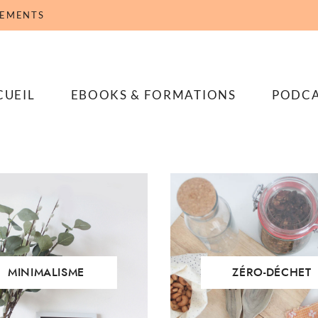
NEMENTS
e le guide GRATUIT "Arrêter de surconsommer sans se priver"
CUEIL
EBOOKS & FORMATIONS
PODC
MINIMALISME
ZÉRO-DÉCHET