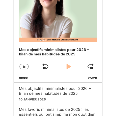
Mes objectifs minimalistes pour 2026 +
Bilan de mes habitudes de 2025
1
X
SKIP
PLAY
JUMP
CHANGE
PLAYBACK
BACKWARD
PAUSE
FORW
00:00
RATE
25:28
Mes objectifs minimalistes pour 2026 +
Bilan de mes habitudes de 2025
10 JANVIER 2026
Mes favoris minimalistes de 2025 : les
essentiels qui ont simplifié mon quotidien