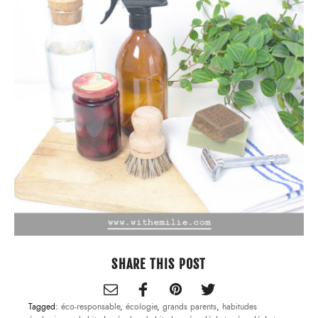
SHARE THIS POST
Tagged:
éco-responsable
,
écologie
,
grands parents
,
habitudes