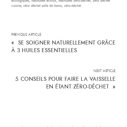
écologiques
,
habitudes écolos
,
habitudes zéro-déchet
,
zéro déchet
cuisine
,
zéro déchet salle de bains
,
zéro-déchet
PREVIOUS ARTICLE
«
SE SOIGNER NATURELLEMENT GRÂCE
À 3 HUILES ESSENTIELLES
NEXT ARTICLE
5 CONSEILS POUR FAIRE LA VAISSELLE
EN ÉTANT ZÉRO-DÉCHET
»