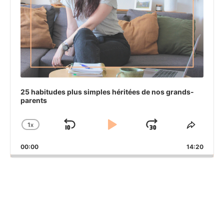
25 habitudes plus simples héritées de nos grands-
parents
1
X
SKIP
PLAY
JUMP
CHANGE
SHAR
PLAYBACK
THIS
BACKWARD
PAUSE
FORWAR
00:00
RATE
14:20
EPIS