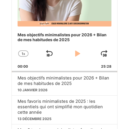
Mes objectifs minimalistes pour 2026 + Bilan
de mes habitudes de 2025
1
X
SKIP
PLAY
JUM
CHANGE
PLAYBACK
BACKWARD
PAUSE
FOR
00:00
RATE
25:28
Mes objectifs minimalistes pour 2026 + Bilan
de mes habitudes de 2025
10 JANVIER 2026
Mes favoris minimalistes de 2025 : les
essentiels qui ont simplifié mon quotidien
cette année
13 DÉCEMBRE 2025