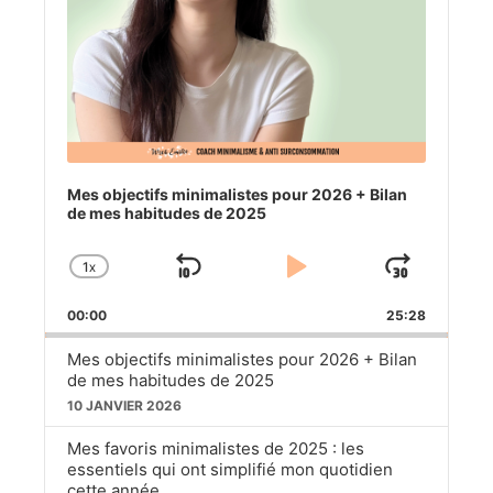
Mes objectifs minimalistes pour 2026 + Bilan
de mes habitudes de 2025
1
X
SKIP
PLAY
JUM
CHANGE
PLAYBACK
BACKWARD
PAUSE
FOR
00:00
RATE
25:28
Mes objectifs minimalistes pour 2026 + Bilan
de mes habitudes de 2025
10 JANVIER 2026
Mes favoris minimalistes de 2025 : les
essentiels qui ont simplifié mon quotidien
cette année