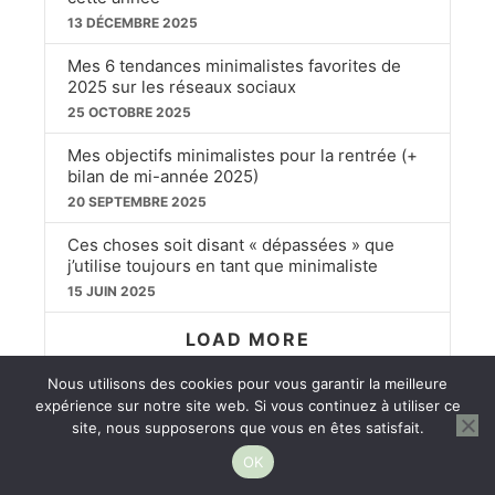
13 DÉCEMBRE 2025
Mes 6 tendances minimalistes favorites de
2025 sur les réseaux sociaux
25 OCTOBRE 2025
Mes objectifs minimalistes pour la rentrée (+
bilan de mi-année 2025)
20 SEPTEMBRE 2025
Ces choses soit disant « dépassées » que
j’utilise toujours en tant que minimaliste
15 JUIN 2025
LOAD MORE
Nous utilisons des cookies pour vous garantir la meilleure
expérience sur notre site web. Si vous continuez à utiliser ce
PREVIOUS
SHOW
NEXT
site, nous supposerons que vous en êtes satisfait.
EPISODE
EPISODES
EPISO
LIST
Show
OK
Podcast