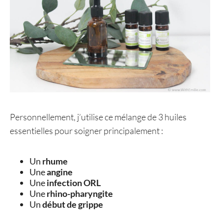
Personnellement, j’utilise ce mélange de 3 huiles
essentielles pour soigner principalement :
Un
rhume
Une
angine
Une
infection ORL
Une
rhino-pharyngite
Un
début de grippe