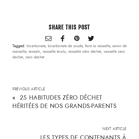
SHARE THIS POST
Tagged:
bicarbonate
,
bicarbonate de soude
,
faire la vaisselle
,
savon de
marseille
,
tawashi
,
vaisselle écolo
,
vaisselle zéro déchet
,
vaisselle zero
dechet
,
zero dechet
PREVIOUS ARTICLE
«
25 HABITUDES ZÉRO DÉCHET
HÉRITÉES DE NOS GRANDS-PARENTS
NEXT ARTICLE
LES TYPES DE CONTENANTS À