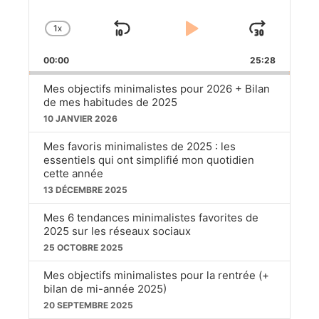
1
X
SKIP
PLAY
JUM
CHANGE
PLAYBACK
BACKWARD
PAUSE
FOR
00:00
RATE
25:28
Mes objectifs minimalistes pour 2026 + Bilan
de mes habitudes de 2025
10 JANVIER 2026
Mes favoris minimalistes de 2025 : les
essentiels qui ont simplifié mon quotidien
cette année
13 DÉCEMBRE 2025
Mes 6 tendances minimalistes favorites de
2025 sur les réseaux sociaux
25 OCTOBRE 2025
Mes objectifs minimalistes pour la rentrée (+
bilan de mi-année 2025)
20 SEPTEMBRE 2025