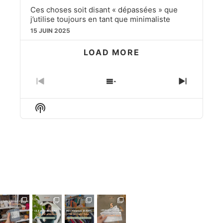
Ces choses soit disant « dépassées » que
j’utilise toujours en tant que minimaliste
15 JUIN 2025
LOAD MORE
PREVIOUS
SHOW
NEXT
EPISODE
EPISODES
EPISO
LIST
Show
Podcast
Information