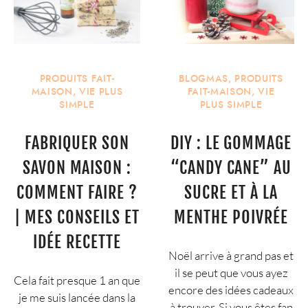
PRODUITS FAIT-
BLOGMAS
,
PRODUITS
MAISON
,
VIE PLUS
FAIT-MAISON
,
VIE
SIMPLE
PLUS SIMPLE
FABRIQUER SON
DIY : LE GOMMAGE
SAVON MAISON :
“CANDY CANE” AU
COMMENT FAIRE ?
SUCRE ET À LA
| MES CONSEILS ET
MENTHE POIVRÉE
IDÉE RECETTE
Noël arrive à grand pas et
il se peut que vous ayez
Cela fait presque 1 an que
encore des idées cadeaux
je me suis lancée dans la
à trouver. Si vous êtes fan