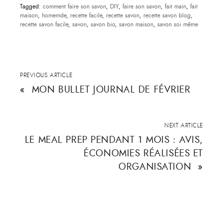
Tagged:
comment faire son savon
,
DIY
,
faire son savon
,
fait main
,
fait
maison
,
homemde
,
recette facile
,
recette savon
,
recette savon blog
,
recette savon facile
,
savon
,
savon bio
,
savon maison
,
savon soi même
PREVIOUS ARTICLE
«
MON BULLET JOURNAL DE FÉVRIER
NEXT ARTICLE
LE MEAL PREP PENDANT 1 MOIS : AVIS,
ÉCONOMIES RÉALISÉES ET
ORGANISATION
»