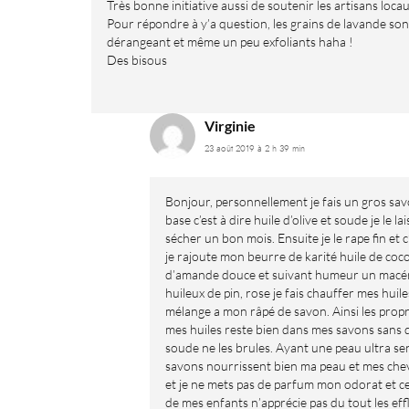
Très bonne initiative aussi de soutenir les artisans locau
Pour répondre à y’a question, les grains de lavande son
dérangeant et même un peu exfoliants haha !
Des bisous
Virginie
23 août 2019 à 2 h 39 min
Bonjour, personnellement je fais un gros sa
base c’est à dire huile d’olive et soude je le lai
sécher un bon mois. Ensuite je le rape fin et c
je rajoute mon beurre de karité huile de coco
d’amande douce et suivant humeur un macé
huileux de pin, rose je fais chauffer mes huile
mélange a mon râpé de savon. Ainsi les propr
mes huiles reste bien dans mes savons sans 
soude ne les brules. Ayant une peau ultra se
savons nourrissent bien ma peau et mes che
et je ne mets pas de parfum mon odorat et ce
de mes enfants n’apprécie pas du tout les eff