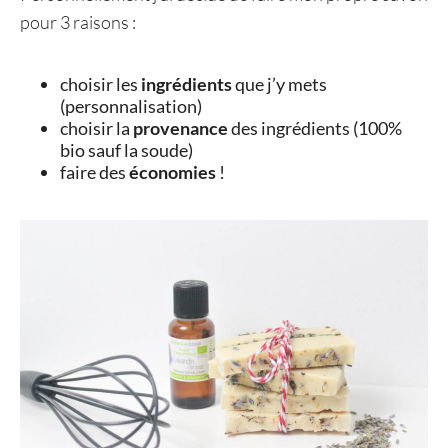
pour 3 raisons :
choisir les
ingrédients
que j’y mets
(personnalisation)
choisir la
provenance
des ingrédients (100%
bio sauf la soude)
faire des
économies
!