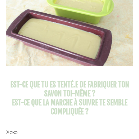
EST-CE QUE TU ES TENTÉ.E DE FABRIQUER TON
SAVON TOI-MÊME ?
EST-CE QUE LA MARCHE À SUIVRE TE SEMBLE
COMPLIQUÉE ?
Xoxo