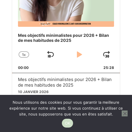
Mes objectifs minimalistes pour 2026 + Bilan
de mes habitudes de 2025
1
X
SKIP
PLAY
JUM
CHANGE
PLAYBACK
BACKWARD
PAUSE
FOR
00:00
RATE
25:28
Mes objectifs minimalistes pour 2026 + Bilan
de mes habitudes de 2025
10 JANVIER 2026
Nous utilisons des cookies pour vous garantir la meilleure
Mes favoris minimalistes de 2025 : les
expérience sur notre site web. Si vous continuez à utiliser ce
essentiels qui ont simplifié mon quotidien
site, nous supposerons que vous en êtes satisfait.
cette année
13 DÉCEMBRE 2025
OK