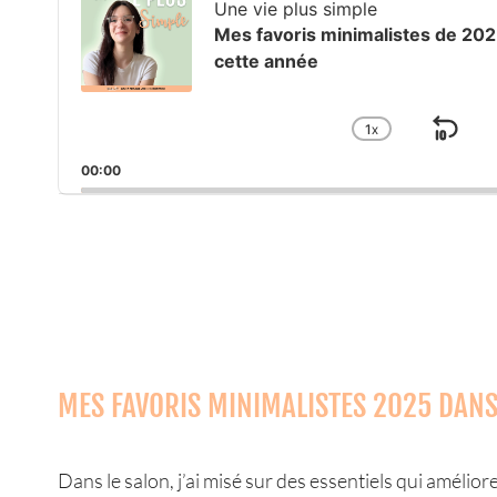
Une vie plus simple
Mes favoris minimalistes de 2025
cette année
1
X
SK
CHANGE
PLAYBAC
BA
00:00
RATE
MES FAVORIS MINIMALISTES 2025 DANS
Dans le salon, j’ai misé sur des essentiels qui amél