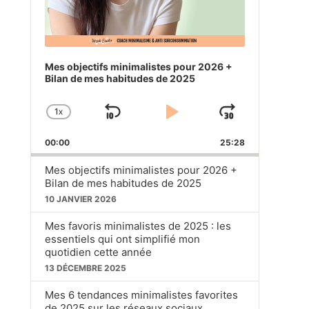
Mes objectifs minimalistes pour 2026 +
Bilan de mes habitudes de 2025
1
X
SKIP
PLAY
JUMP
CHANGE
PLAYBACK
BACKWARD
PAUSE
FORWA
00:00
RATE
25:28
Mes objectifs minimalistes pour 2026 +
Bilan de mes habitudes de 2025
10 JANVIER 2026
Mes favoris minimalistes de 2025 : les
essentiels qui ont simplifié mon
quotidien cette année
13 DÉCEMBRE 2025
Mes 6 tendances minimalistes favorites
de 2025 sur les réseaux sociaux