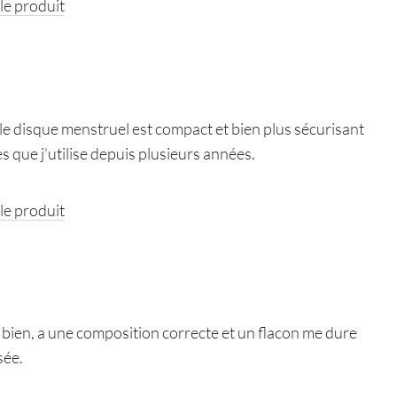
 le produit
le disque menstruel est compact et bien plus sécurisant
s que j’utilise depuis plusieurs années.
 le produit
s bien, a une composition correcte et un flacon me dure
sée.