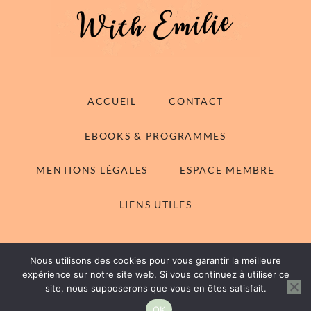
ACCUEIL
CONTACT
EBOOKS & PROGRAMMES
MENTIONS LÉGALES
ESPACE MEMBRE
LIENS UTILES
Nous utilisons des cookies pour vous garantir la meilleure
© 2014-2026 With Emilie - Tous droits réservés
expérience sur notre site web. Si vous continuez à utiliser ce
site, nous supposerons que vous en êtes satisfait.
Rachel WordPress Theme
by My Boutique Themes.
OK