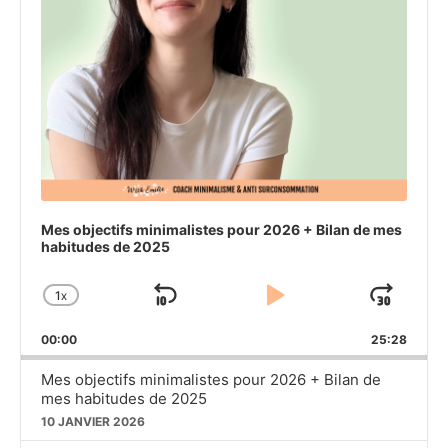
Mes objectifs minimalistes pour 2026 + Bilan de mes
habitudes de 2025
1
X
SKIP
PLAY
JU
CHANGE
PLAYBACK
BACKWARD
PAUSE
FO
00:00
RATE
25:28
Mes objectifs minimalistes pour 2026 + Bilan de
mes habitudes de 2025
10 JANVIER 2026