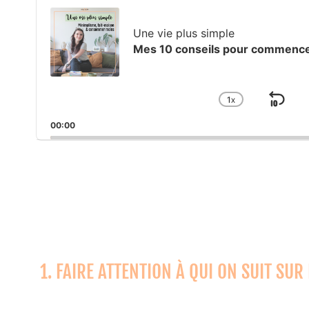
Player
Une vie plus simple
Mes 10 conseils pour commencer
1
X
SK
CHANGE
PLAYBAC
BA
00:00
RATE
1. FAIRE ATTENTION À QUI ON SUIT SUR