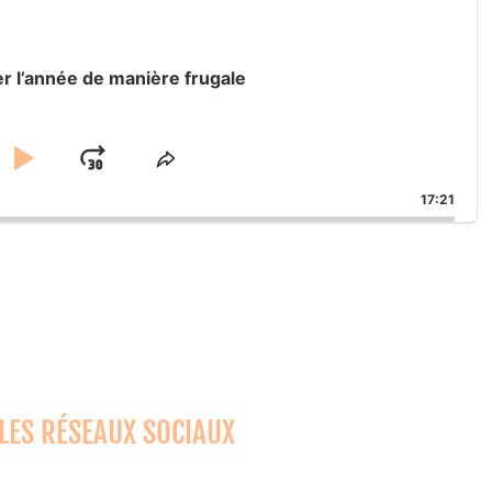
 l’année de manière frugale
IP
PLAY
JUMP
SHARE
K
THIS
CKWARD
PAUSE
FORWARD
17:21
EPISODE
 LES RÉSEAUX SOCIAUX