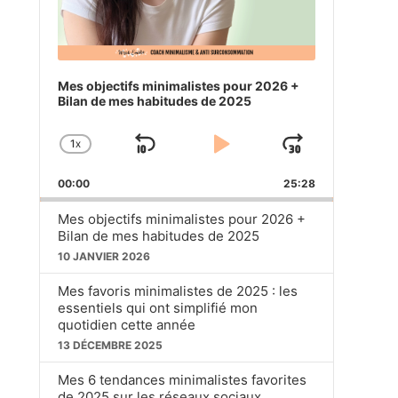
Mes objectifs minimalistes pour 2026 +
Bilan de mes habitudes de 2025
1
X
SKIP
PLAY
JUMP
CHANGE
PLAYBACK
BACKWARD
PAUSE
FORWA
00:00
RATE
25:28
Mes objectifs minimalistes pour 2026 +
Bilan de mes habitudes de 2025
10 JANVIER 2026
Mes favoris minimalistes de 2025 : les
essentiels qui ont simplifié mon
quotidien cette année
13 DÉCEMBRE 2025
Mes 6 tendances minimalistes favorites
de 2025 sur les réseaux sociaux