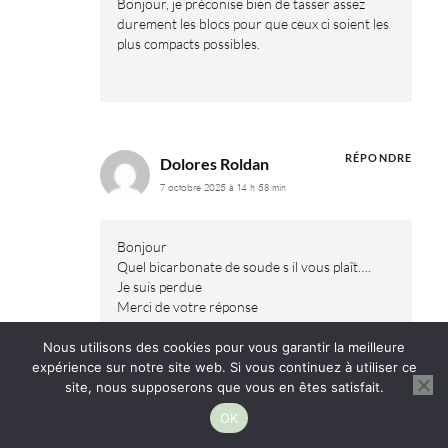
Bonjour, je préconise bien de tasser assez
durement les blocs pour que ceux ci soient les
plus compacts possibles.
RÉPONDRE
Dolores Roldan
7 octobre 2025 à 14 h 58 min
Bonjour
Quel bicarbonate de soude s il vous plaît….
Je suis perdue
Merci de votre réponse
Nous utilisons des cookies pour vous garantir la meilleure
expérience sur notre site web. Si vous continuez à utiliser ce
RÉPONDRE
With Emilie
site, nous supposerons que vous en êtes satisfait.
10 octobre 2025 à 11 h 21 min
OK