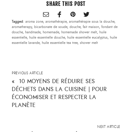
SHARE THIS POST
Tagged:
aroma zone
,
aromathérapie
,
aromathérapie sous la douche
,
aromatherapy
,
bicarbonate de soude
,
douche
,
fait maison
,
fondant de
douche
,
handmade
,
homemade
,
homemade shower melt
,
huile
essentielle
,
huile essentielle douche
,
huile essentielle eucalyptus
,
huile
essentielle lavande
,
huile essentielle tea tree
,
shower melt
PREVIOUS ARTICLE
«
10 MOYENS DE RÉDUIRE SES
DÉCHETS DANS LA CUISINE | POUR
ÉCONOMISER ET RESPECTER LA
PLANÈTE
NEXT ARTICLE