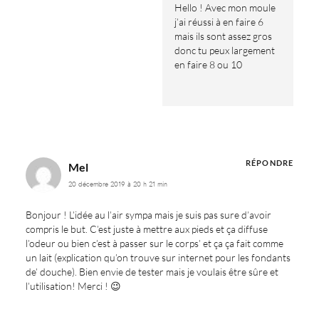
Hello ! Avec mon moule
j’ai réussi à en faire 6
mais ils sont assez gros
donc tu peux largement
en faire 8 ou 10
RÉPONDRE
Mel
20 décembre 2019 à 20 h 21 min
Bonjour ! L’idée au l’air sympa mais je suis pas sure d’avoir
compris le but. C’est juste à mettre aux pieds et ça diffuse
l’odeur ou bien c’est à passer sur le corps’ et ça ça fait comme
un lait (explication qu’on trouve sur internet pour les fondants
de’ douche). Bien envie de tester mais je voulais être sûre et
l’utilisation! Merci ! 😉