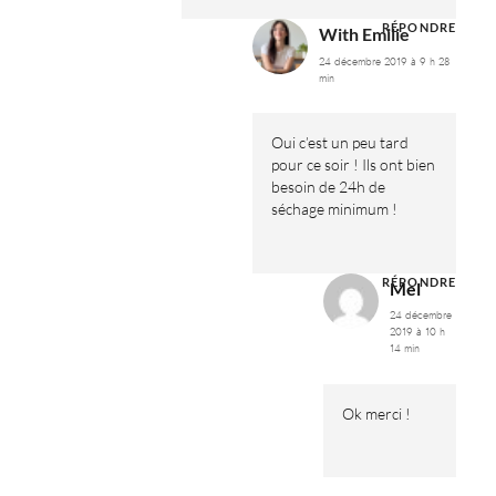
RÉPONDRE
With Emilie
24 décembre 2019 à 9 h 28
min
Oui c’est un peu tard
pour ce soir ! Ils ont bien
besoin de 24h de
séchage minimum !
RÉPONDRE
Mel
24 décembre
2019 à 10 h
14 min
Ok merci !