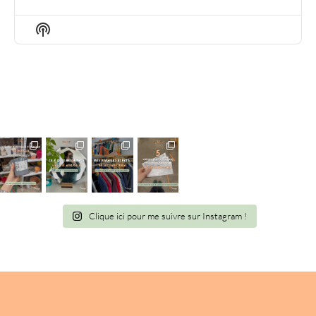
EPISODE
EPISODES
EPIS
LIST
Show
Podcast
Information
Clique ici pour me suivre sur Instagram !