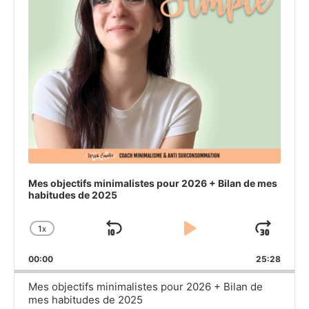
Mes objectifs minimalistes pour 2026 + Bilan de mes
habitudes de 2025
1
X
SKIP
PLAY
JU
CHANGE
PLAYBACK
BACKWARD
PAUSE
FO
00:00
RATE
25:28
Mes objectifs minimalistes pour 2026 + Bilan de
mes habitudes de 2025