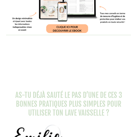
AS-TU DÉJÀ SAUTÉ LE PAS D’UNE DE CES 3
BONNES PRATIQUES PLUS SIMPLES POUR
UTILISER TON LAVE VAISSELLE ?