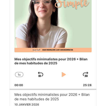
Mes objectifs minimalistes pour 2026 + Bilan
de mes habitudes de 2025
1
X
SKIP
PLAY
JUM
CHANGE
PLAYBACK
BACKWARD
PAUSE
FOR
00:00
RATE
25:28
Mes objectifs minimalistes pour 2026 + Bilan
de mes habitudes de 2025
10 JANVIER 2026