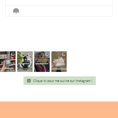
EPISODE
EPISODES
EPIS
LIST
Show
Podcast
Information
Clique ici pour me suivre sur Instagram !