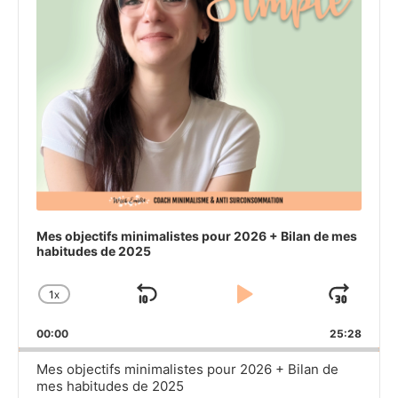
Mes objectifs minimalistes pour 2026 + Bilan de mes
habitudes de 2025
1
X
SKIP
PLAY
JU
CHANGE
PLAYBACK
BACKWARD
PAUSE
FO
00:00
RATE
25:28
Mes objectifs minimalistes pour 2026 + Bilan de
mes habitudes de 2025