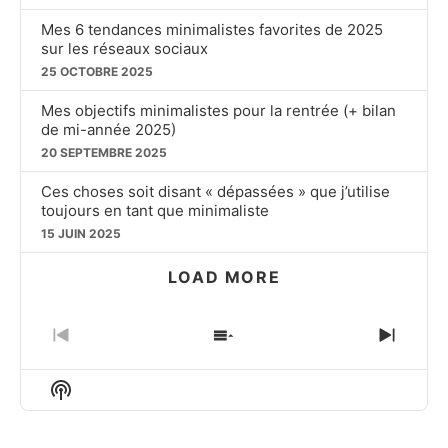
Mes 6 tendances minimalistes favorites de 2025
sur les réseaux sociaux
25 OCTOBRE 2025
Mes objectifs minimalistes pour la rentrée (+ bilan
de mi-année 2025)
20 SEPTEMBRE 2025
Ces choses soit disant « dépassées » que j’utilise
toujours en tant que minimaliste
15 JUIN 2025
LOAD MORE
PREVIOUS
SHOW
NEXT
EPISODE
EPISODES
EPIS
LIST
Show
Podcast
Information