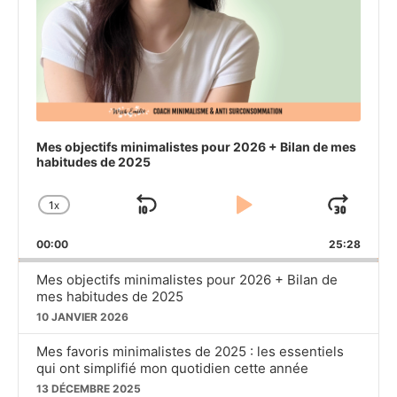
Mes objectifs minimalistes pour 2026 + Bilan de mes
habitudes de 2025
1
X
SKIP
PLAY
JU
CHANGE
PLAYBACK
BACKWARD
PAUSE
FO
00:00
RATE
25:28
Mes objectifs minimalistes pour 2026 + Bilan de
mes habitudes de 2025
10 JANVIER 2026
Mes favoris minimalistes de 2025 : les essentiels
qui ont simplifié mon quotidien cette année
13 DÉCEMBRE 2025