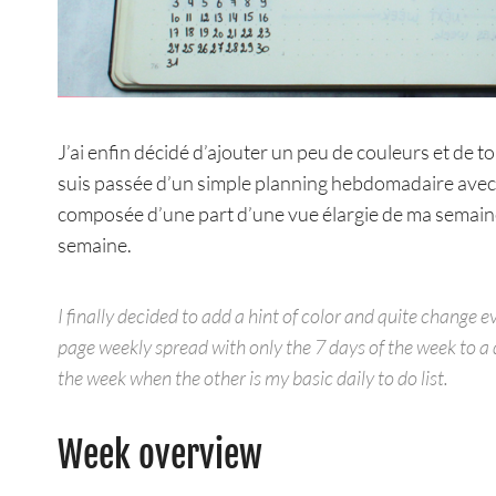
J’ai enfin décidé d’ajouter un peu de couleurs et de 
suis passée d’un simple planning hebdomadaire avec 
composée d’une part d’une vue élargie de ma semaine et
semaine.
I finally decided to add a hint of color and quite change
page weekly spread with only the 7 days of the week to a d
the week when the other is my basic daily to do list.
Week overview