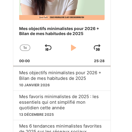
Mes objectifs minimalistes pour 2026 +
Bilan de mes habitudes de 2025
1
X
SKIP
PLAY
JUMP
CHANGE
PLAYBACK
BACKWARD
PAUSE
FORWA
00:00
RATE
25:28
Mes objectifs minimalistes pour 2026 +
Bilan de mes habitudes de 2025
10 JANVIER 2026
Mes favoris minimalistes de 2025 : les
essentiels qui ont simplifié mon
quotidien cette année
13 DÉCEMBRE 2025
Mes 6 tendances minimalistes favorites
de 2025 sur les réseaux sociaux