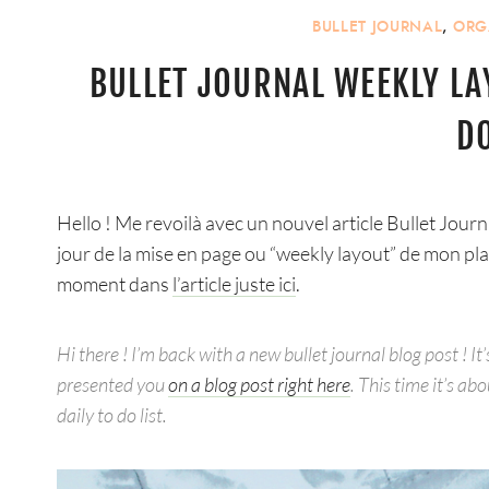
BULLET JOURNAL
,
ORG
BULLET JOURNAL WEEKLY LA
DO
Hello ! Me revoilà avec un nouvel article Bullet Journa
jour de la mise en page ou “weekly layout” de mon pl
moment dans
l’article juste ici
.
Hi there ! I’m back with a new bullet journal blog post ! It
presented you
on a blog post right here
. This time it’s a
daily to do list.