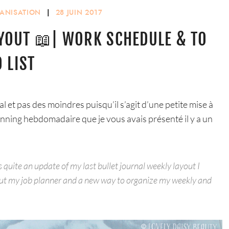
ANISATION
|
28 JUIN 2017
YOUT 📖| WORK SCHEDULE & TO
 LIST
l et pas des moindres puisqu’il s’agit d’une petite mise à
anning hebdomadaire que je vous avais présenté il y a un
’s quite an update of my last bullet journal weekly layout I
bout my job planner and a new way to organize my weekly and