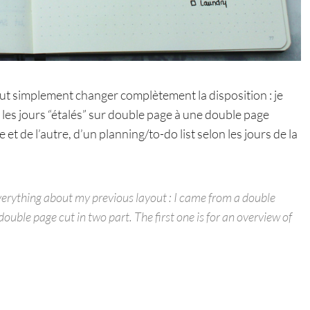
tout simplement changer complètement la disposition : je
les jours “étalés” sur double page à une double page
 de l’autre, d’un planning/to-do list selon les jours de la
 everything about my previous layout : I came from a double
ouble page cut in two part. The first one is for an overview of