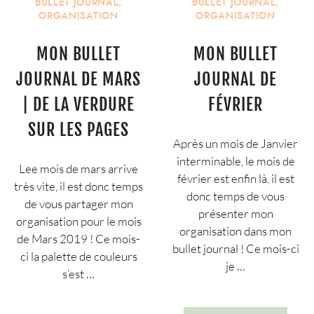
BULLET JOURNAL
,
BULLET JOURNAL
,
ORGANISATION
ORGANISATION
MON BULLET
MON BULLET
JOURNAL DE MARS
JOURNAL DE
| DE LA VERDURE
FÉVRIER
SUR LES PAGES
Après un mois de Janvier
interminable, le mois de
Lee mois de mars arrive
février est enfin là, il est
très vite, il est donc temps
donc temps de vous
de vous partager mon
présenter mon
organisation pour le mois
organisation dans mon
de Mars 2019 ! Ce mois-
bullet journal ! Ce mois-ci
ci la palette de couleurs
je …
s’est …