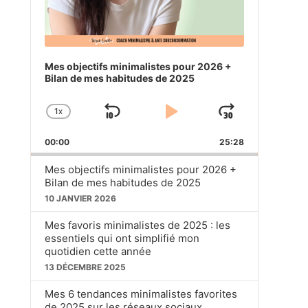
Mes objectifs minimalistes pour 2026 +
Bilan de mes habitudes de 2025
1
X
SKIP
PLAY
JUMP
CHANGE
PLAYBACK
BACKWARD
PAUSE
FORWA
00:00
RATE
25:28
Mes objectifs minimalistes pour 2026 +
Bilan de mes habitudes de 2025
10 JANVIER 2026
Mes favoris minimalistes de 2025 : les
essentiels qui ont simplifié mon
quotidien cette année
13 DÉCEMBRE 2025
Mes 6 tendances minimalistes favorites
de 2025 sur les réseaux sociaux