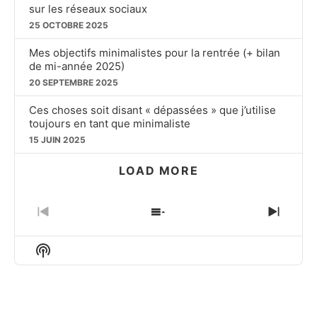
sur les réseaux sociaux
25 OCTOBRE 2025
Mes objectifs minimalistes pour la rentrée (+ bilan
de mi-année 2025)
20 SEPTEMBRE 2025
Ces choses soit disant « dépassées » que j’utilise
toujours en tant que minimaliste
15 JUIN 2025
LOAD MORE
PREVIOUS
SHOW
NEXT
EPISODE
EPISODES
EPIS
LIST
Show
Podcast
Information