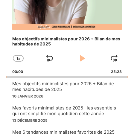
Mes objectifs minimalistes pour 2026 + Bilan de mes
habitudes de 2025
1
X
SKIP
PLAY
JU
CHANGE
PLAYBACK
BACKWARD
PAUSE
FO
00:00
RATE
25:28
Mes objectifs minimalistes pour 2026 + Bilan de
mes habitudes de 2025
10 JANVIER 2026
Mes favoris minimalistes de 2025 : les essentiels
qui ont simplifié mon quotidien cette année
13 DÉCEMBRE 2025
Mes 6 tendances minimalistes favorites de 2025