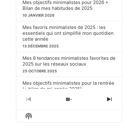
Mes objectifs minimalistes pour 2026 +
Bilan de mes habitudes de 2025
10 JANVIER 2026
Mes favoris minimalistes de 2025 : les
essentiels qui ont simplifié mon quotidien
cette année
13 DÉCEMBRE 2025
Mes 6 tendances minimalistes favorites de
2025 sur les réseaux sociaux
25 OCTOBRE 2025
Mes objectifs minimalistes pour la rentrée
(+ bilan de mi-année 2025)
20 SEPTEMBRE 2025
PREVIOUS
SHOW
NEXT
EPISODE
EPISODES
EPISOD
Ces choses soit disant « dépassées » que
LIST
j’utilise toujours en tant que minimaliste
Show
Podcast
15 JUIN 2025
Information
LOAD MORE