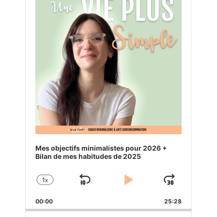
Mes objectifs minimalistes pour 2026 +
Bilan de mes habitudes de 2025
1
X
SKIP
PLAY
JUMP
CHANGE
PLAYBACK
BACKWARD
PAUSE
FORW
00:00
RATE
25:28