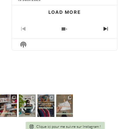
LOAD MORE
PREVIOUS
SHOW
NEXT
EPISODE
EPISODES
EPISO
LIST
Show
Podcast
Information
Clique ici pour me suivre sur Instagram !