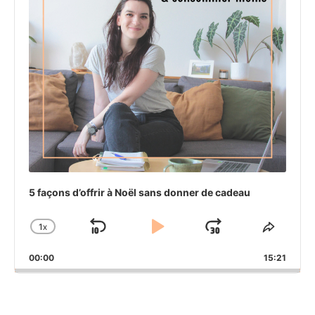
5 façons d’offrir à Noël sans donner de cadeau
1
X
SKIP
PLAY
JUMP
CHANGE
SHAR
PLAYBACK
THIS
BACKWARD
PAUSE
FORWAR
00:00
RATE
15:21
EPIS