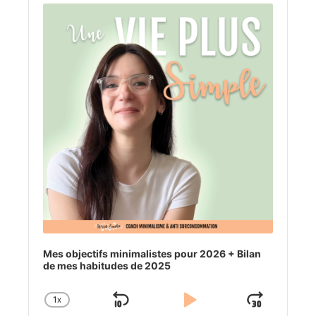
Player
Mes objectifs minimalistes pour 2026 + Bilan
de mes habitudes de 2025
1
X
SKIP
PLAY
JUM
CHANGE