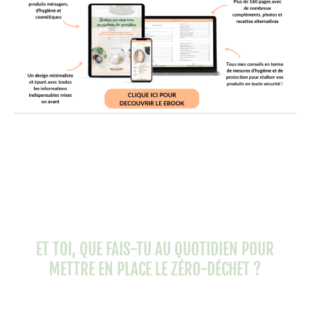
ET TOI, QUE FAIS-TU AU QUOTIDIEN POUR
METTRE EN PLACE LE ZÉRO-DÉCHET ?