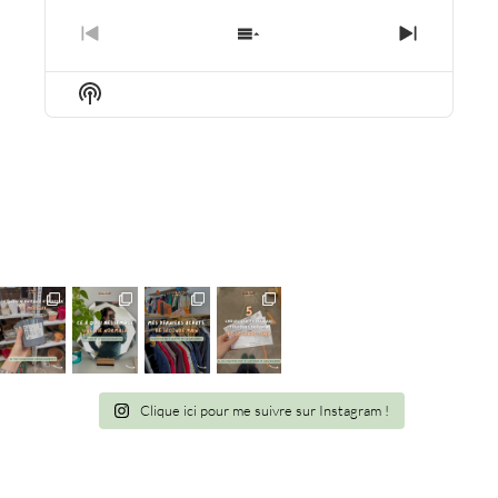
PREVIOUS
SHOW
NEXT
EPISODE
EPISODES
EPISO
LIST
Show
Podcast
Information
Clique ici pour me suivre sur Instagram !