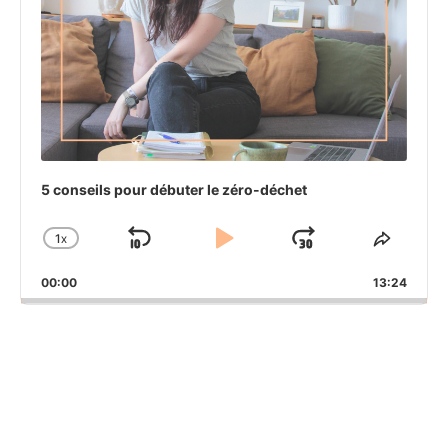
5 conseils pour débuter le zéro-déchet
1
X
SKIP
PLAY
JUMP
CHANGE
SHAR
PLAYBACK
THIS
BACKWARD
PAUSE
FORWAR
00:00
RATE
13:24
EPIS