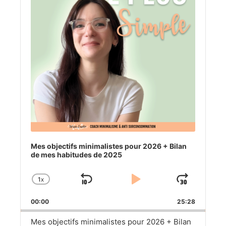
Mes objectifs minimalistes pour 2026 + Bilan
de mes habitudes de 2025
1
X
SKIP
PLAY
JUM
CHANGE
PLAYBACK
BACKWARD
PAUSE
FOR
00:00
RATE
25:28
Mes objectifs minimalistes pour 2026 + Bilan