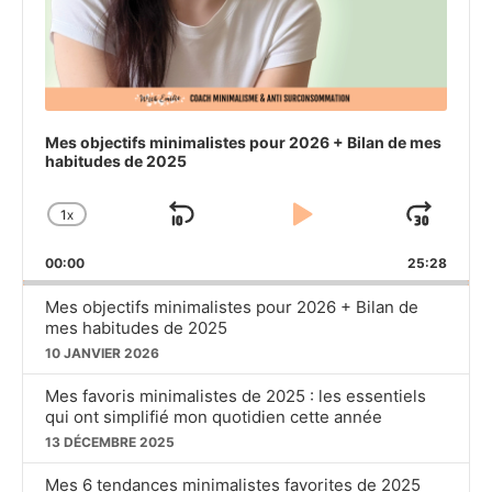
Mes objectifs minimalistes pour 2026 + Bilan de mes
habitudes de 2025
1
X
SKIP
PLAY
JU
CHANGE
PLAYBACK
BACKWARD
PAUSE
FO
00:00
RATE
25:28
Mes objectifs minimalistes pour 2026 + Bilan de
mes habitudes de 2025
10 JANVIER 2026
Mes favoris minimalistes de 2025 : les essentiels
qui ont simplifié mon quotidien cette année
13 DÉCEMBRE 2025
Mes 6 tendances minimalistes favorites de 2025