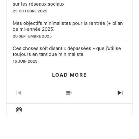
sur les réseaux sociaux
25 OCTOBRE 2025
Mes objectifs minimalistes pour la rentrée (+ bilan
de mi-année 2025)
20 SEPTEMBRE 2025
Ces choses soit disant « dépassées » que j’utilise
toujours en tant que minimaliste
15 JUIN 2025
LOAD MORE
PREVIOUS
SHOW
NEXT
EPISODE
EPISODES
EPIS
LIST
Show
Podcast
Information