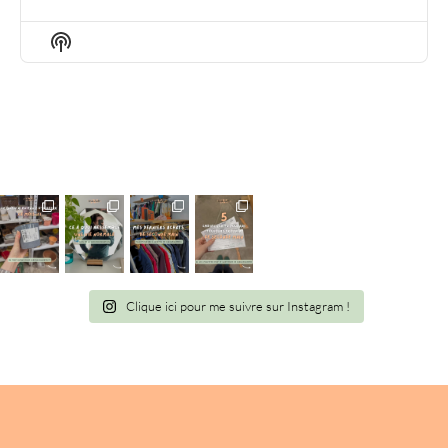
EPISODE
EPISODES
EPIS
LIST
Show
Podcast
Information
Clique ici pour me suivre sur Instagram !