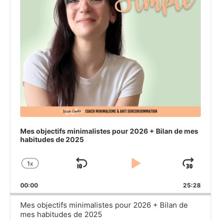
Mes objectifs minimalistes pour 2026 + Bilan de mes
habitudes de 2025
1
X
SKIP
PLAY
JU
CHANGE
PLAYBACK
BACKWARD
PAUSE
FO
00:00
RATE
25:28
Mes objectifs minimalistes pour 2026 + Bilan de
mes habitudes de 2025