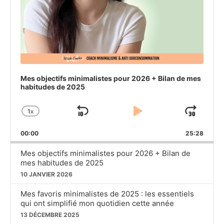
Mes objectifs minimalistes pour 2026 + Bilan de mes
habitudes de 2025
1
X
SKIP
PLAY
JU
CHANGE
PLAYBACK
BACKWARD
PAUSE
FO
00:00
RATE
25:28
Mes objectifs minimalistes pour 2026 + Bilan de
mes habitudes de 2025
10 JANVIER 2026
Mes favoris minimalistes de 2025 : les essentiels
qui ont simplifié mon quotidien cette année
13 DÉCEMBRE 2025