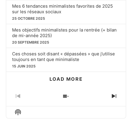
Mes 6 tendances minimalistes favorites de 2025
sur les réseaux sociaux
25 OCTOBRE 2025
Mes objectifs minimalistes pour la rentrée (+ bilan
de mi-année 2025)
20 SEPTEMBRE 2025
Ces choses soit disant « dépassées » que j’utilise
toujours en tant que minimaliste
15 JUIN 2025
LOAD MORE
PREVIOUS
SHOW
NEXT
EPISODE
EPISODES
EPIS
LIST
Show
Podcast
Information