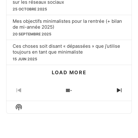
sur les réseaux sociaux
25 OCTOBRE 2025
Mes objectifs minimalistes pour la rentrée (+ bilan
de mi-année 2025)
20 SEPTEMBRE 2025
Ces choses soit disant « dépassées » que j’utilise
toujours en tant que minimaliste
15 JUIN 2025
LOAD MORE
PREVIOUS
SHOW
NEXT
EPISODE
EPISODES
EPIS
LIST
Show
Podcast
Information