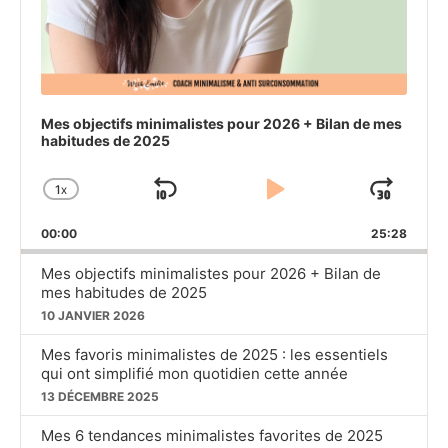
Mes objectifs minimalistes pour 2026 + Bilan de mes
habitudes de 2025
1
X
SKIP
PLAY
JU
CHANGE
PLAYBACK
BACKWARD
PAUSE
FO
00:00
RATE
25:28
Mes objectifs minimalistes pour 2026 + Bilan de
mes habitudes de 2025
10 JANVIER 2026
Mes favoris minimalistes de 2025 : les essentiels
qui ont simplifié mon quotidien cette année
13 DÉCEMBRE 2025
Mes 6 tendances minimalistes favorites de 2025