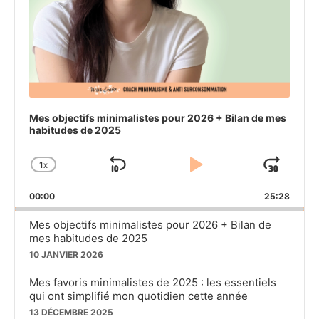
Mes objectifs minimalistes pour 2026 + Bilan de mes
habitudes de 2025
1
X
SKIP
PLAY
JU
CHANGE
PLAYBACK
BACKWARD
PAUSE
FO
00:00
RATE
25:28
Mes objectifs minimalistes pour 2026 + Bilan de
mes habitudes de 2025
10 JANVIER 2026
Mes favoris minimalistes de 2025 : les essentiels
qui ont simplifié mon quotidien cette année
13 DÉCEMBRE 2025