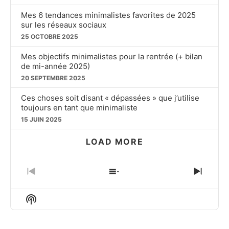
Mes 6 tendances minimalistes favorites de 2025
sur les réseaux sociaux
25 OCTOBRE 2025
Mes objectifs minimalistes pour la rentrée (+ bilan
de mi-année 2025)
20 SEPTEMBRE 2025
Ces choses soit disant « dépassées » que j’utilise
toujours en tant que minimaliste
15 JUIN 2025
LOAD MORE
PREVIOUS
SHOW
NEXT
EPISODE
EPISODES
EPIS
LIST
Show
Podcast
Information