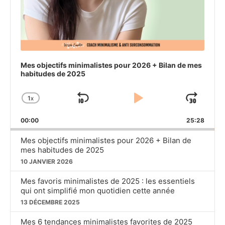
Mes objectifs minimalistes pour 2026 + Bilan de mes
habitudes de 2025
1
X
SKIP
PLAY
JU
CHANGE
PLAYBACK
BACKWARD
PAUSE
FO
00:00
RATE
25:28
Mes objectifs minimalistes pour 2026 + Bilan de
mes habitudes de 2025
10 JANVIER 2026
Mes favoris minimalistes de 2025 : les essentiels
qui ont simplifié mon quotidien cette année
13 DÉCEMBRE 2025
Mes 6 tendances minimalistes favorites de 2025