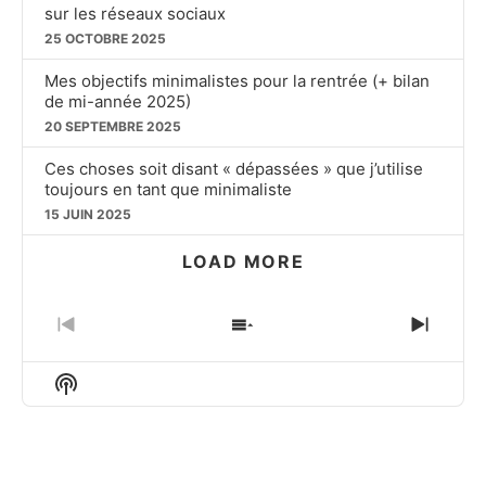
sur les réseaux sociaux
25 OCTOBRE 2025
Mes objectifs minimalistes pour la rentrée (+ bilan
de mi-année 2025)
20 SEPTEMBRE 2025
Ces choses soit disant « dépassées » que j’utilise
toujours en tant que minimaliste
15 JUIN 2025
LOAD MORE
PREVIOUS
SHOW
NEXT
EPISODE
EPISODES
EPIS
LIST
Show
Podcast
Information