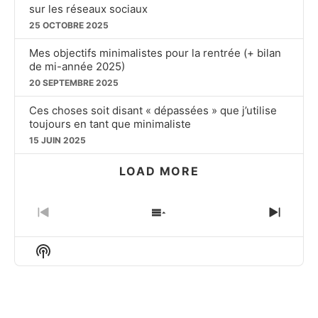
sur les réseaux sociaux
25 OCTOBRE 2025
Mes objectifs minimalistes pour la rentrée (+ bilan
de mi-année 2025)
20 SEPTEMBRE 2025
Ces choses soit disant « dépassées » que j’utilise
toujours en tant que minimaliste
15 JUIN 2025
LOAD MORE
PREVIOUS
SHOW
NEXT
EPISODE
EPISODES
EPIS
LIST
Show
Podcast
Information