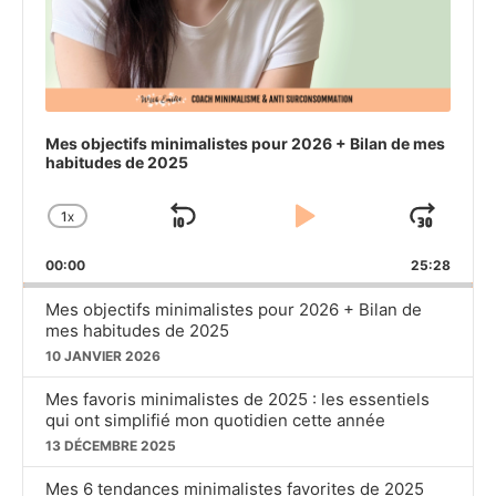
Mes objectifs minimalistes pour 2026 + Bilan de mes
habitudes de 2025
1
X
SKIP
PLAY
JU
CHANGE
PLAYBACK
BACKWARD
PAUSE
FO
00:00
RATE
25:28
Mes objectifs minimalistes pour 2026 + Bilan de
mes habitudes de 2025
10 JANVIER 2026
Mes favoris minimalistes de 2025 : les essentiels
qui ont simplifié mon quotidien cette année
13 DÉCEMBRE 2025
Mes 6 tendances minimalistes favorites de 2025