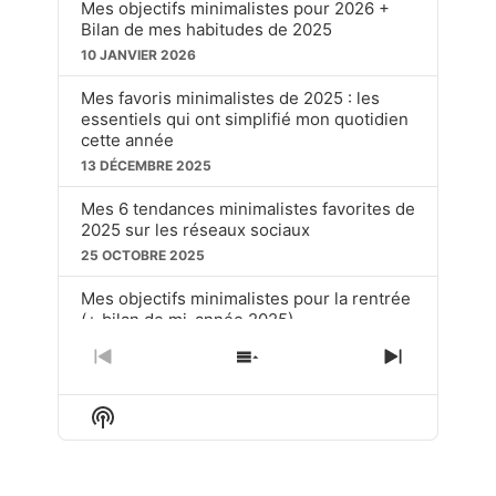
Mes objectifs minimalistes pour 2026 +
Bilan de mes habitudes de 2025
10 JANVIER 2026
Mes favoris minimalistes de 2025 : les
essentiels qui ont simplifié mon quotidien
cette année
13 DÉCEMBRE 2025
Mes 6 tendances minimalistes favorites de
2025 sur les réseaux sociaux
25 OCTOBRE 2025
Mes objectifs minimalistes pour la rentrée
(+ bilan de mi-année 2025)
20 SEPTEMBRE 2025
PREVIOUS
SHOW
NEXT
EPISODE
EPISODES
EPISOD
Ces choses soit disant « dépassées » que
LIST
j’utilise toujours en tant que minimaliste
Show
Podcast
15 JUIN 2025
Information
LOAD MORE