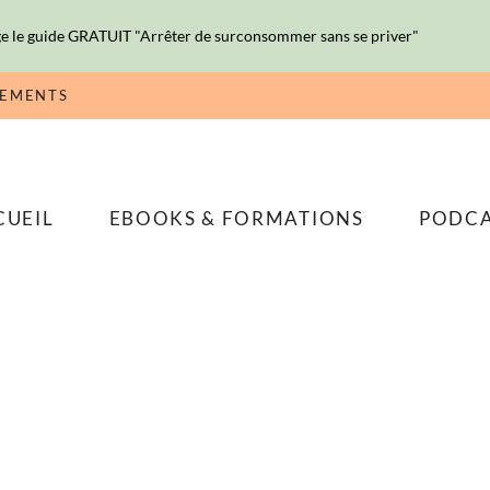
e le guide GRATUIT "Arrêter de surconsommer sans se priver"
NEMENTS
CUEIL
EBOOKS & FORMATIONS
PODC