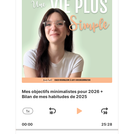
Mes objectifs minimalistes pour 2026 +
Bilan de mes habitudes de 2025
1
X
SKIP
PLAY
JUMP
CHANGE
PLAYBACK
BACKWARD
PAUSE
FORW
00:00
RATE
25:28