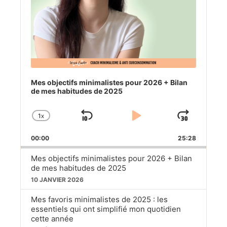
Mes objectifs minimalistes pour 2026 + Bilan
de mes habitudes de 2025
1
X
SKIP
PLAY
JUM
CHANGE
PLAYBACK
BACKWARD
PAUSE
FOR
00:00
RATE
25:28
Mes objectifs minimalistes pour 2026 + Bilan
de mes habitudes de 2025
10 JANVIER 2026
Mes favoris minimalistes de 2025 : les
essentiels qui ont simplifié mon quotidien
cette année