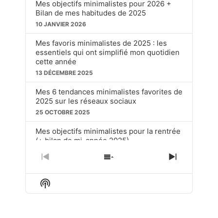
Mes objectifs minimalistes pour 2026 +
Bilan de mes habitudes de 2025
10 JANVIER 2026
Mes favoris minimalistes de 2025 : les
essentiels qui ont simplifié mon quotidien
cette année
13 DÉCEMBRE 2025
Mes 6 tendances minimalistes favorites de
2025 sur les réseaux sociaux
25 OCTOBRE 2025
Mes objectifs minimalistes pour la rentrée
(+ bilan de mi-année 2025)
20 SEPTEMBRE 2025
PREVIOUS
SHOW
NEXT
EPISODE
EPISODES
EPISOD
Ces choses soit disant « dépassées » que
LIST
j’utilise toujours en tant que minimaliste
Show
Podcast
15 JUIN 2025
Information
LOAD MORE