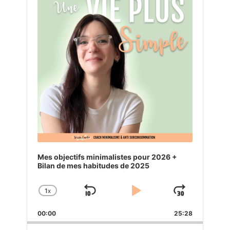
Mes objectifs minimalistes pour 2026 +
Bilan de mes habitudes de 2025
1
X
SKIP
PLAY
JUMP
CHANGE
PLAYBACK
BACKWARD
PAUSE
FORW
00:00
RATE
25:28