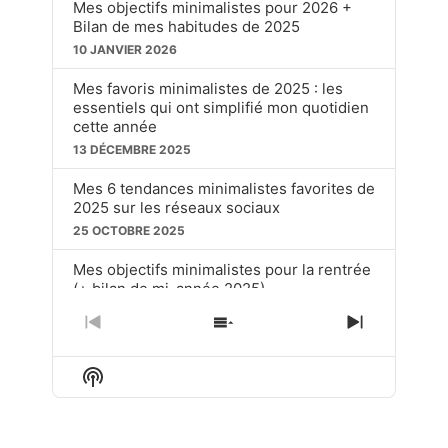
Mes objectifs minimalistes pour 2026 +
Bilan de mes habitudes de 2025
10 JANVIER 2026
Mes favoris minimalistes de 2025 : les
essentiels qui ont simplifié mon quotidien
cette année
13 DÉCEMBRE 2025
Mes 6 tendances minimalistes favorites de
2025 sur les réseaux sociaux
25 OCTOBRE 2025
Mes objectifs minimalistes pour la rentrée
(+ bilan de mi-année 2025)
20 SEPTEMBRE 2025
PREVIOUS
SHOW
NEXT
EPISODE
EPISODES
EPISOD
Ces choses soit disant « dépassées » que
LIST
j’utilise toujours en tant que minimaliste
Show
Podcast
15 JUIN 2025
Information
LOAD MORE