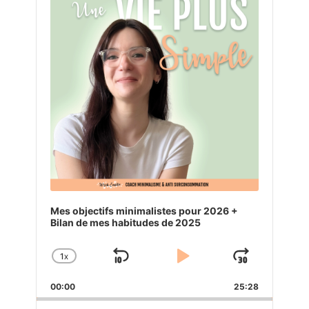
Mes objectifs minimalistes pour 2026 +
Bilan de mes habitudes de 2025
1
X
SKIP
PLAY
JUMP
CHANGE
PLAYBACK
BACKWARD
PAUSE
FORW
00:00
RATE
25:28