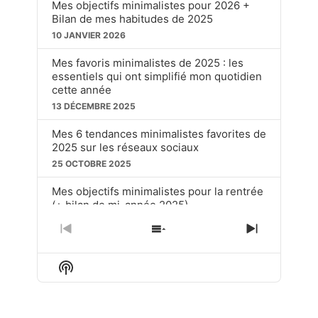
Mes objectifs minimalistes pour 2026 +
Bilan de mes habitudes de 2025
10 JANVIER 2026
Mes favoris minimalistes de 2025 : les
essentiels qui ont simplifié mon quotidien
cette année
13 DÉCEMBRE 2025
Mes 6 tendances minimalistes favorites de
2025 sur les réseaux sociaux
25 OCTOBRE 2025
Mes objectifs minimalistes pour la rentrée
(+ bilan de mi-année 2025)
20 SEPTEMBRE 2025
PREVIOUS
SHOW
NEXT
EPISODE
EPISODES
EPISOD
Ces choses soit disant « dépassées » que
LIST
j’utilise toujours en tant que minimaliste
Show
Podcast
15 JUIN 2025
Information
LOAD MORE