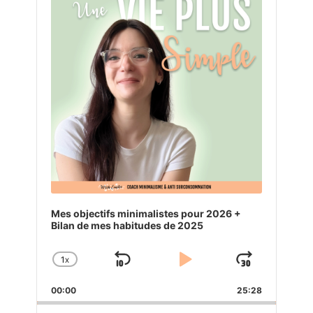
Mes objectifs minimalistes pour 2026 +
Bilan de mes habitudes de 2025
1
X
SKIP
PLAY
JUMP
CHANGE
PLAYBACK
BACKWARD
PAUSE
FORW
00:00
RATE
25:28