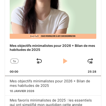
Mes objectifs minimalistes pour 2026 + Bilan de mes
habitudes de 2025
1
X
SKIP
PLAY
JU
CHANGE
PLAYBACK
BACKWARD
PAUSE
FO
00:00
RATE
25:28
Mes objectifs minimalistes pour 2026 + Bilan de
mes habitudes de 2025
10 JANVIER 2026
Mes favoris minimalistes de 2025 : les essentiels
qui ont simplifié mon quotidien cette année