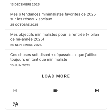
13 DÉCEMBRE 2025
Mes 6 tendances minimalistes favorites de 2025
sur les réseaux sociaux
25 OCTOBRE 2025
Mes objectifs minimalistes pour la rentrée (+ bilan
de mi-année 2025)
20 SEPTEMBRE 2025
Ces choses soit disant « dépassées » que j’utilise
toujours en tant que minimaliste
15 JUIN 2025
LOAD MORE
PREVIOUS
SHOW
NEXT
EPISODE
EPISODES
EPIS
LIST
Show
Podcast