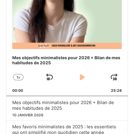
Mes objectifs minimalistes pour 2026 + Bilan de mes
habitudes de 2025
1
X
SKIP
PLAY
JU
CHANGE
PLAYBACK
BACKWARD
PAUSE
FO
00:00
RATE
25:28
Mes objectifs minimalistes pour 2026 + Bilan de
mes habitudes de 2025
10 JANVIER 2026
Mes favoris minimalistes de 2025 : les essentiels
qui ont simplifié mon quotidien cette année