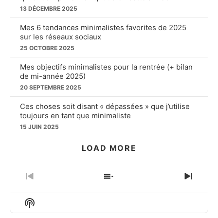
13 DÉCEMBRE 2025
Mes 6 tendances minimalistes favorites de 2025
sur les réseaux sociaux
25 OCTOBRE 2025
Mes objectifs minimalistes pour la rentrée (+ bilan
de mi-année 2025)
20 SEPTEMBRE 2025
Ces choses soit disant « dépassées » que j’utilise
toujours en tant que minimaliste
15 JUIN 2025
LOAD MORE
PREVIOUS
SHOW
NEXT
EPISODE
EPISODES
EPIS
LIST
Show
Podcast