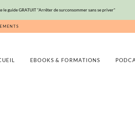
e le guide GRATUIT "Arrêter de surconsommer sans se priver"
NEMENTS
CUEIL
EBOOKS & FORMATIONS
PODC