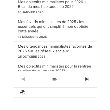
Mes objectifs minimalistes pour 2026 +
Bilan de mes habitudes de 2025
10 JANVIER 2026
Mes favoris minimalistes de 2025 : les
essentiels qui ont simplifié mon quotidien
cette année
13 DÉCEMBRE 2025
Mes 6 tendances minimalistes favorites de
2025 sur les réseaux sociaux
25 OCTOBRE 2025
Mes objectifs minimalistes pour la rentrée
(+ bilan de mi-année 2025)
20 SEPTEMBRE 2025
PREVIOUS
SHOW
NEXT
EPISODE
EPISODES
EPISOD
Ces choses soit disant « dépassées » que
LIST
j’utilise toujours en tant que minimaliste
Show
Podcast
15 JUIN 2025
Information
LOAD MORE