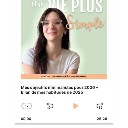
Mes objectifs minimalistes pour 2026 +
Bilan de mes habitudes de 2025
1
X
SKIP
PLAY
JUMP
CHANGE
PLAYBACK
BACKWARD
PAUSE
FORW
00:00
RATE
25:28