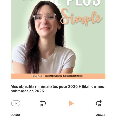
Mes objectifs minimalistes pour 2026 + Bilan de mes
habitudes de 2025
1
X
SKIP
PLAY
JU
CHANGE
PLAYBACK
BACKWARD
PAUSE
FO
00:00
25:28