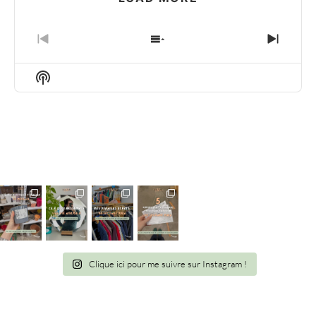
PREVIOUS
SHOW
NEXT
EPISODE
EPISODES
EPIS
LIST
Show
Podcast
Information
Clique ici pour me suivre sur Instagram !