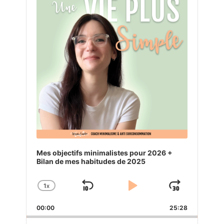
Mes objectifs minimalistes pour 2026 +
Bilan de mes habitudes de 2025
1
X
SKIP
PLAY
JUMP
CHANGE
PLAYBACK
BACKWARD
PAUSE
FORW
00:00
RATE
25:28