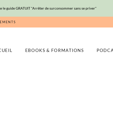
e le guide GRATUIT "Arrêter de surconsommer sans se priver"
NEMENTS
CUEIL
EBOOKS & FORMATIONS
PODC