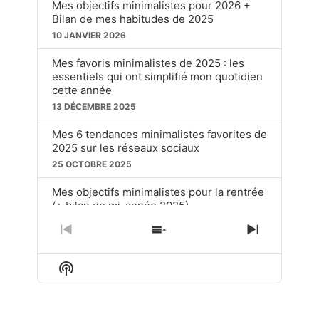
Mes objectifs minimalistes pour 2026 +
Bilan de mes habitudes de 2025
10 JANVIER 2026
Mes favoris minimalistes de 2025 : les
essentiels qui ont simplifié mon quotidien
cette année
13 DÉCEMBRE 2025
Mes 6 tendances minimalistes favorites de
2025 sur les réseaux sociaux
25 OCTOBRE 2025
Mes objectifs minimalistes pour la rentrée
(+ bilan de mi-année 2025)
20 SEPTEMBRE 2025
PREVIOUS
SHOW
NEXT
EPISODE
EPISODES
EPISOD
Ces choses soit disant « dépassées » que
LIST
j’utilise toujours en tant que minimaliste
Show
Podcast
15 JUIN 2025
Information
LOAD MORE