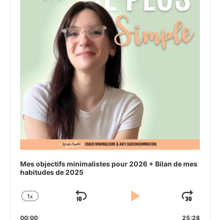
Mes objectifs minimalistes pour 2026 + Bilan de mes
habitudes de 2025
1
X
SKIP
PLAY
JU
CHANGE
PLAYBACK
BACKWARD
PAUSE
FO
00:00
25:28