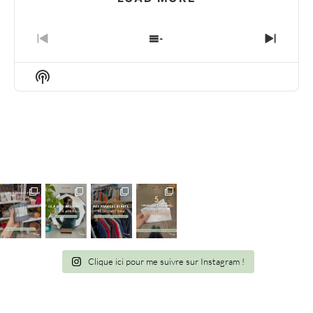
PREVIOUS
SHOW
NEXT
EPISODE
EPISODES
EPIS
LIST
Show
Podcast
Information
Clique ici pour me suivre sur Instagram !