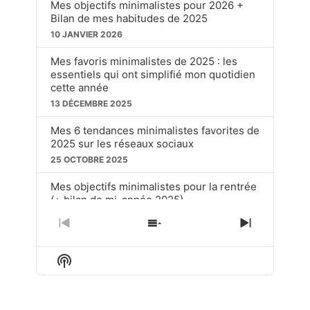
Mes objectifs minimalistes pour 2026 +
Bilan de mes habitudes de 2025
10 JANVIER 2026
Mes favoris minimalistes de 2025 : les
essentiels qui ont simplifié mon quotidien
cette année
13 DÉCEMBRE 2025
Mes 6 tendances minimalistes favorites de
2025 sur les réseaux sociaux
25 OCTOBRE 2025
Mes objectifs minimalistes pour la rentrée
(+ bilan de mi-année 2025)
20 SEPTEMBRE 2025
PREVIOUS
SHOW
NEXT
EPISODE
EPISODES
EPISOD
Ces choses soit disant « dépassées » que
LIST
j’utilise toujours en tant que minimaliste
Show
Podcast
15 JUIN 2025
Information
LOAD MORE