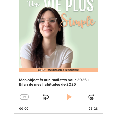
Mes objectifs minimalistes pour 2026 +
Bilan de mes habitudes de 2025
1
X
SKIP
PLAY
JUMP
CHANGE
PLAYBACK
BACKWARD
PAUSE
FORW
00:00
RATE
25:28