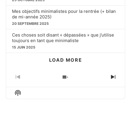
Mes objectifs minimalistes pour la rentrée (+ bilan
de mi-année 2025)
20 SEPTEMBRE 2025
Ces choses soit disant « dépassées » que j’utilise
toujours en tant que minimaliste
15 JUIN 2025
LOAD MORE
PREVIOUS
SHOW
NEXT
EPISODE
EPISODES
EPIS
LIST
Show
Podcast
Information