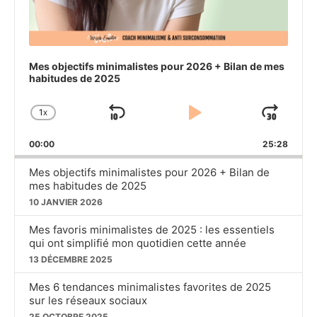
Mes objectifs minimalistes pour 2026 + Bilan de mes
habitudes de 2025
1
X
SKIP
PLAY
JU
CHANGE
PLAYBACK
BACKWARD
PAUSE
FO
00:00
RATE
25:28
Mes objectifs minimalistes pour 2026 + Bilan de
mes habitudes de 2025
10 JANVIER 2026
Mes favoris minimalistes de 2025 : les essentiels
qui ont simplifié mon quotidien cette année
13 DÉCEMBRE 2025
Mes 6 tendances minimalistes favorites de 2025
sur les réseaux sociaux
25 OCTOBRE 2025