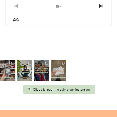
PREVIOUS
SHOW
NEXT
EPISODE
EPISODES
EPIS
LIST
Show
Podcast
Information
Clique ici pour me suivre sur Instagram !