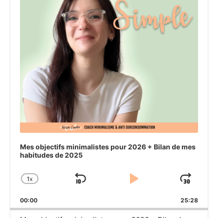
Mes objectifs minimalistes pour 2026 + Bilan de mes
habitudes de 2025
1
X
SKIP
PLAY
JU
CHANGE
PLAYBACK
BACKWARD
PAUSE
FO
00:00
RATE
25:28