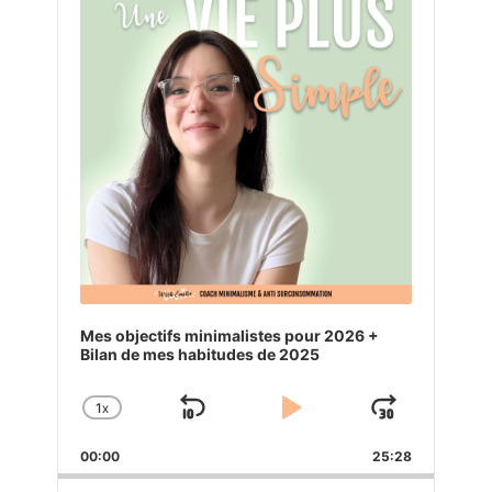
Mes objectifs minimalistes pour 2026 +
Bilan de mes habitudes de 2025
1
X
SKIP
PLAY
JUMP
CHANGE
PLAYBACK
BACKWARD
PAUSE
FORW
00:00
RATE
25:28