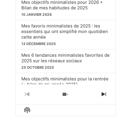
Mes objectifs minimalistes pour 2026 +
Bilan de mes habitudes de 2025
10 JANVIER 2026
Mes favoris minimalistes de 2025 : les
essentiels qui ont simplifié mon quotidien
cette année
13 DÉCEMBRE 2025
Mes 6 tendances minimalistes favorites de
2025 sur les réseaux sociaux
25 OCTOBRE 2025
Mes objectifs minimalistes pour la rentrée
(+ bilan de mi-année 2025)
20 SEPTEMBRE 2025
PREVIOUS
SHOW
NEXT
EPISODE
EPISODES
EPISOD
Ces choses soit disant « dépassées » que
LIST
j’utilise toujours en tant que minimaliste
Show
Podcast
15 JUIN 2025
Information
LOAD MORE