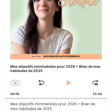
Mes objectifs minimalistes pour 2026 + Bilan de mes
habitudes de 2025
1
X
SKIP
PLAY
JU
CHANGE
PLAYBACK
BACKWARD
PAUSE
FO
00:00
RATE
25:28
Mes objectifs minimalistes pour 2026 + Bilan de
mes habitudes de 2025