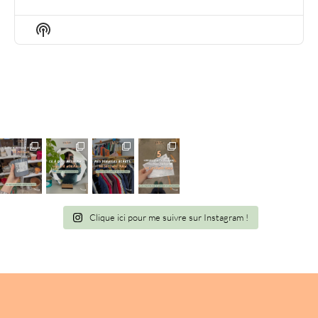
EPISODE
EPISODES
EPIS
LIST
Show
Podcast
Information
Clique ici pour me suivre sur Instagram !