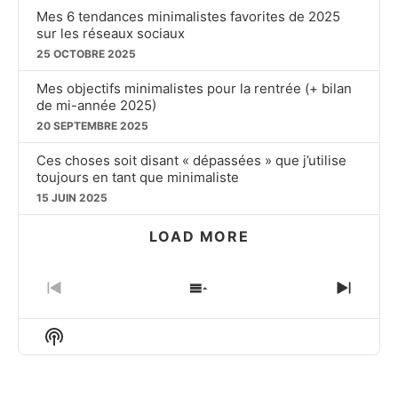
Mes 6 tendances minimalistes favorites de 2025
sur les réseaux sociaux
25 OCTOBRE 2025
Mes objectifs minimalistes pour la rentrée (+ bilan
de mi-année 2025)
20 SEPTEMBRE 2025
Ces choses soit disant « dépassées » que j’utilise
toujours en tant que minimaliste
15 JUIN 2025
LOAD MORE
PREVIOUS
SHOW
NEXT
EPISODE
EPISODES
EPIS
LIST
Show
Podcast
Information