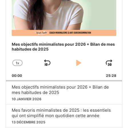
Mes objectifs minimalistes pour 2026 + Bilan de mes
habitudes de 2025
1
X
SKIP
PLAY
JU
CHANGE
PLAYBACK
BACKWARD
PAUSE
FO
00:00
RATE
25:28
Mes objectifs minimalistes pour 2026 + Bilan de
mes habitudes de 2025
10 JANVIER 2026
Mes favoris minimalistes de 2025 : les essentiels
qui ont simplifié mon quotidien cette année
13 DÉCEMBRE 2025