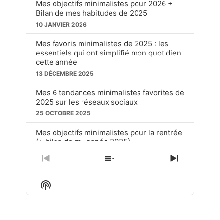
Mes objectifs minimalistes pour 2026 +
Bilan de mes habitudes de 2025
10 JANVIER 2026
Mes favoris minimalistes de 2025 : les
essentiels qui ont simplifié mon quotidien
cette année
13 DÉCEMBRE 2025
Mes 6 tendances minimalistes favorites de
2025 sur les réseaux sociaux
25 OCTOBRE 2025
Mes objectifs minimalistes pour la rentrée
(+ bilan de mi-année 2025)
20 SEPTEMBRE 2025
PREVIOUS
SHOW
NEXT
EPISODE
EPISODES
EPISOD
Ces choses soit disant « dépassées » que
LIST
j’utilise toujours en tant que minimaliste
Show
Podcast
15 JUIN 2025
Information
LOAD MORE