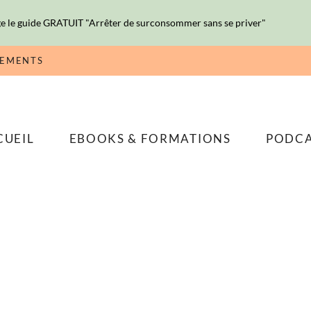
e le guide GRATUIT "Arrêter de surconsommer sans se priver"
NEMENTS
CUEIL
EBOOKS & FORMATIONS
PODC