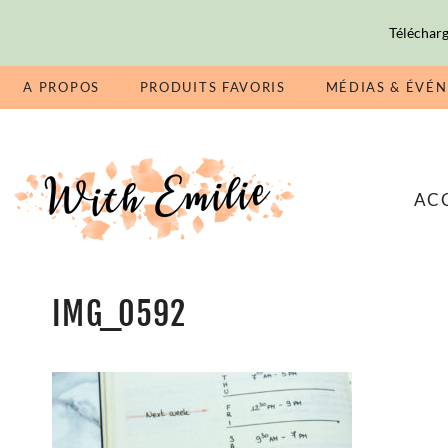
Télécharg
A PROPOS
PRODUITS FAVORIS
MÉDIAS & ÉVÉ
AC
IMG_0592