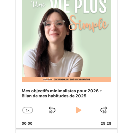
Mes objectifs minimalistes pour 2026 +
Bilan de mes habitudes de 2025
1
X
SKIP
PLAY
JUMP
CHANGE
PLAYBACK
BACKWARD
PAUSE
FORW
00:00
RATE
25:28