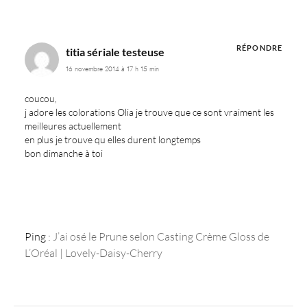
RÉPONDRE
titia sériale testeuse
16 novembre 2014 à 17 h 15 min
coucou,
j adore les colorations Olia je trouve que ce sont vraiment les
meilleures actuellement
en plus je trouve qu elles durent longtemps
bon dimanche à toi
Ping :
J’ai osé le Prune selon Casting Crème Gloss de
L’Oréal | Lovely-Daisy-Cherry