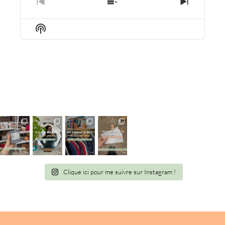
PREVIOUS
SHOW
NEXT
EPISODE
EPISODES
EPISO
LIST
Show
Podcast
Information
Clique ici pour me suivre sur Instagram !