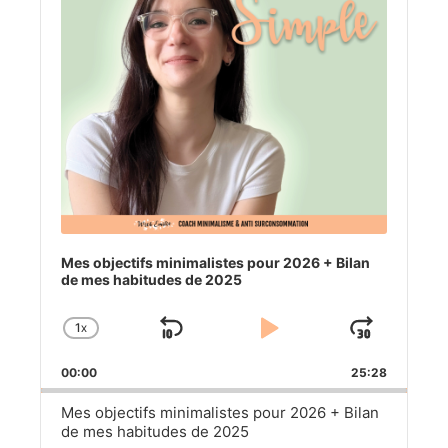
Mes objectifs minimalistes pour 2026 + Bilan
de mes habitudes de 2025
1
X
SKIP
PLAY
JUM
CHANGE
PLAYBACK
BACKWARD
PAUSE
FOR
00:00
RATE
25:28
Mes objectifs minimalistes pour 2026 + Bilan
de mes habitudes de 2025