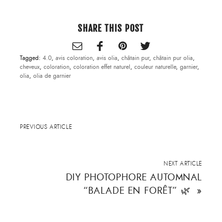
SHARE THIS POST
Tagged:
4.0
,
avis coloration
,
avis olia
,
châtain pur
,
châtain pur olia
,
cheveux
,
coloration
,
coloration effet naturel
,
couleur naturelle
,
garnier
,
olia
,
olia de garnier
PREVIOUS ARTICLE
NEXT ARTICLE
DIY PHOTOPHORE AUTOMNAL
“BALADE EN FORÊT” 🌿
»