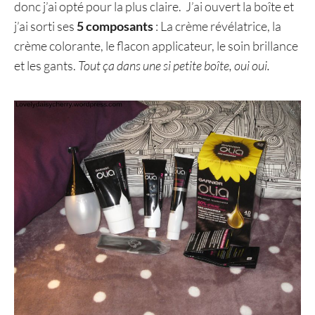
donc j’ai opté pour la plus claire. J’ai ouvert la boîte et
j’ai sorti ses
5 composants
: La crème révélatrice, la
crème colorante, le flacon applicateur, le soin brillance
et les gants.
Tout ça dans une si petite boîte, oui oui.